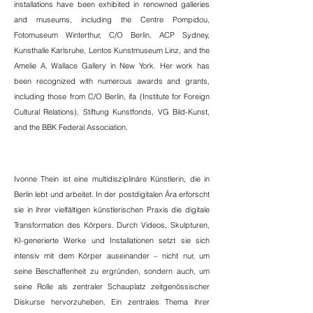
installations have been exhibited in renowned galleries
and museums, including the Centre Pompidou,
Fotomuseum Winterthur, C/O Berlin, ACP Sydney,
Kunsthalle Karlsruhe, Lentos Kunstmuseum Linz, and the
Amelie A. Wallace Gallery in New York. Her work has
been recognized with numerous awards and grants,
including those from C/O Berlin, ifa (Institute for Foreign
Cultural Relations), Stiftung Kunstfonds, VG Bild-Kunst,
and the BBK Federal Association.
Ivonne Thein ist eine multidisziplinäre Künstlerin, die in
Berlin lebt und arbeitet. In der postdigitalen Ära erforscht
sie in ihrer vielfältigen künstlerischen Praxis die digitale
Transformation des Körpers. Durch Videos, Skulpturen,
KI-generierte Werke und Installationen setzt sie sich
intensiv mit dem Körper auseinander – nicht nur, um
seine Beschaffenheit zu ergründen, sondern auch, um
seine Rolle als zentraler Schauplatz zeitgenössischer
Diskurse hervorzuheben. Ein zentrales Thema ihrer